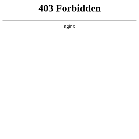
江南
首页
江南体育平台娱乐
师资队伍