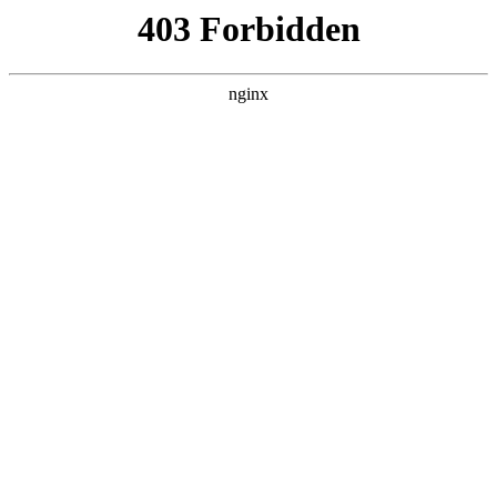
江南
首页
江南体育平台娱乐
师资队伍