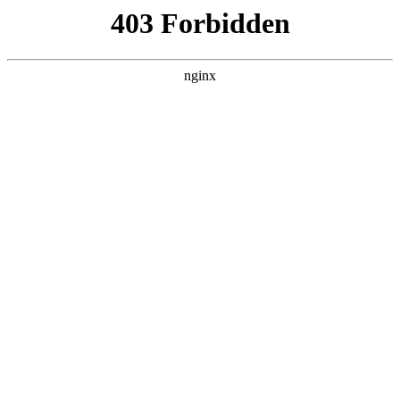
江南
首页
江南体育平台娱乐
师资队伍