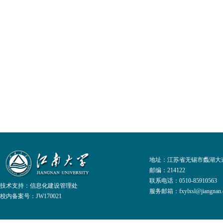
地址：江苏省无锡市蠡湖大道
邮编：214122
联系电话：0510-8591056
技术支持：
信息化建设管理处
服务邮箱：fxylxsl@jiangnan.e
校内备案号：JW170021