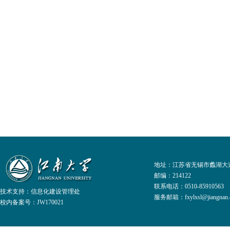
地址：江苏省无锡市蠡湖大道
邮编：214122
联系电话：0510-8591056
技术支持：
信息化建设管理处
服务邮箱：fxylxsl@jiangnan.e
校内备案号：JW170021