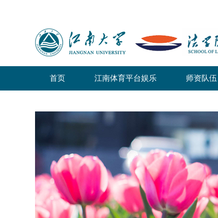
首页
江南体育平台娱乐
师资队伍