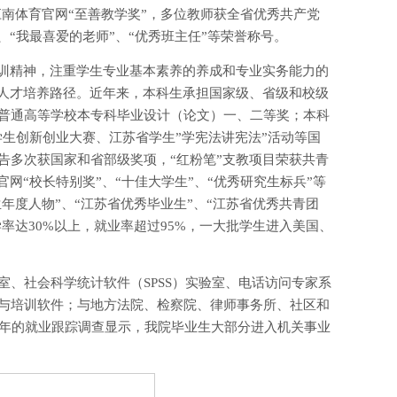
江南体育官网“至善教学奖”，多位教师获全省优秀共产党
“我最喜爱的老师”、“优秀班主任”等荣誉称号。
院训精神，注重学生专业基本素养的养成和专业实务能力的
生人才培养路径。近年来，本科生承担国家级、省级和校级
普通高等学校本专科毕业设计（论文）一、二等奖；本科
学生创新创业大赛、江苏省学生”学宪法讲宪法”活动等国
告多次获国家和省部级奖项，“红粉笔”支教项目荣获共青
网“校长特别奖”、“十佳大学生”、“优秀研究生标兵”等
年度人物”、“江苏省优秀毕业生”、“江苏省优秀共青团
率达30%以上，就业率超过95%，一大批学生进入美国、
、社会科学统计软件（SPSS）实验室、电话访问专家系
与培训软件；与地方法院、检察院、律师事务所、社区和
五年的就业跟踪调查显示，我院毕业生大部分进入机关事业