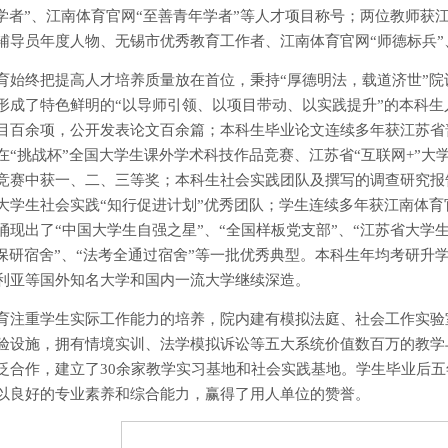
湖学者”、江南体育官网“至善青年学者”等人才项目称号；两位教师获
辅导员年度人物、无锡市优秀教育工作者、江南体育官网“师德标兵”、
育始终把提高人才培养质量放在首位，秉持“厚德明法，载道济世”
形成了特色鲜明的“以导师引领、以项目带动、以实践提升”的本科
目百余项，公开发表论文百余篇；本科生毕业论文连续多年获江苏省
在“挑战杯”全国大学生课外学术科技作品竞赛、江苏省“互联网+”大
竞赛中获一、二、三等奖；本科生社会实践团队及撰写的调查研究报
大学生社会实践“知行促进计划”优秀团队；学生连续多年获江南体育官
涌现出了“中国大学生自强之星”、“全国样板党支部”、“江苏省大学生
校保研宿舍”、“法考全通过宿舍”等一批优秀典型。本科生年均考研升学
利亚等国外知名大学和国内一流大学继续深造。
育注重学生实际工作能力的培养，院内建有模拟法庭、社会工作实验室
验设施，拥有情境实训、法学模拟诉讼等五大系统价值数百万的教学
泛合作，建立了30余家教学实习基地和社会实践基地。学生毕业后
以良好的专业素养和综合能力，赢得了用人单位的赞誉。